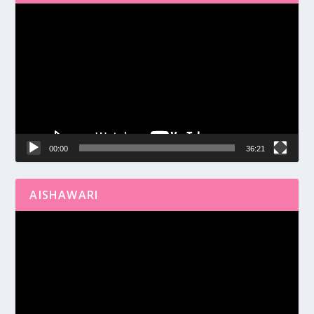
Reproductor
de
vídeo
00:00
36:21
AISHAWARI
Reproductor
de
vídeo