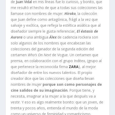
de
Juan Vidal
en mis líneas fue lo curioso, y bonito, que
me resultó el hecho de que a todas sus colecciones las
llamase con nombres de mujer.
Hiroko
,
la colección
que Juan define como antagónica, frágil a la vez que
salvaje y exótica, que refleja la estética asiática que al
diseñador siempre le gusta referenciar,
El éxtasis de
Aurora
o una ambigua
Álex
de cadencia rockera son
solo algunos de los nombres que encabezan las
colecciones del ganador de la segunda edición del
certamen
Who’s On Next
de Vogue. Un certamen que
premia, en colaboración con el grupo Inditex, (grupo al
que pertenece la reconocida firma
ZARA
), al mejor
diseñador de entre los nuevos talentos. El propio
creador dice que las colecciones que diseña llevan
nombres de mujer
porque son como personajes de
cine salidos de su imaginación
. Porque tiene, y
necesita, imaginar a la mujer a la que después va a
vestir. Y eso es algo realmente bonito: que un joven, de
treinta y pocos años, entienda el mundo de la moda
como un universo de feminidad y romanticismo.