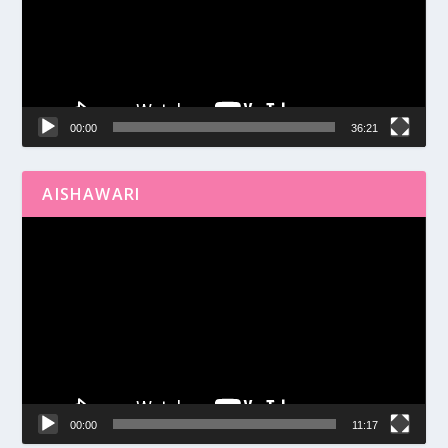
00:00
36:21
AISHAWARI
Reproductor
de
vídeo
00:00
11:17