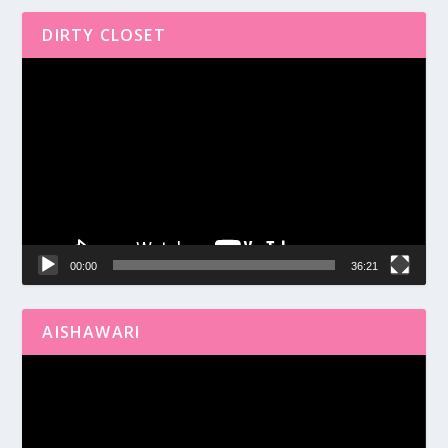
DIRTY CLOSET
Reproductor
de
vídeo
00:00
36:21
AISHAWARI
Reproductor
de
vídeo