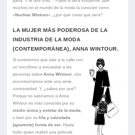
gana. Y te diré más… Fíjate si será influyente, que
muchos en el mundo de la moda la conocen como
«
Nuclear Wintour
«, ¿por qué crees que será?
LA MUJER MÁS PODEROSA DE LA
INDUSTRIA DE LA MODA
(CONTEMPORÁNEA), ANNA WINTOUR.
Si tuviésemos que salir a la calle con
un micrófono a encuestar a las
personas sobre
Anna Wintour
, nos
encontraríamos ante una serie
contrariedad. Y, ¿sabes por qué?
Porque no sabríamos si Anna
Wintour es más conocida por su
visión única y estelar de la moda
,
o bien por su
fría y calculada
(
aparente
) forma de ser
. Hasta
hubo quien realizó una película