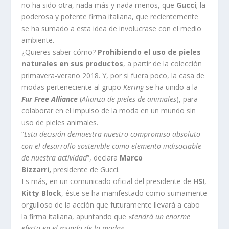
no ha sido otra, nada más y nada menos, que
Gucci
; la
poderosa y potente firma italiana, que recientemente
se ha sumado a esta idea de involucrase con el medio
ambiente.
¿Quieres saber cómo?
Prohibiendo el uso de pieles
naturales en sus productos
, a partir de la colección
primavera-verano 2018. Y, por si fuera poco, la casa de
modas perteneciente al grupo
Kering
se ha unido a la
Fur Free Alliance
(
Alianza de pieles de animales
), para
colaborar en el impulso de la moda en un mundo sin
uso de pieles animales.
“
Esta decisión demuestra nuestro
compromiso absoluto
con el desarrollo sostenible
como elemento indisociable
de nuestra actividad
”, declara
Marco
Bizzarri,
presidente de Gucci.
Es más, en un comunicado oficial del presidente de
HSI
,
Kitty Block
, éste se ha manifestado como sumamente
orgulloso de la acción que futuramente llevará a cabo
la firma italiana, apuntando que «
tendrá un enorme
efecto en el mundo de la moda
«